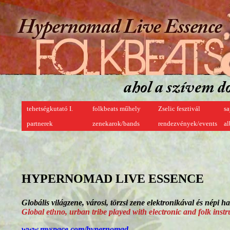
tehetségkutató I.
folkbeats műhely
Zselic fesztivál
sa
partnerek
zenekarok/bands
rendezvények/events
a
HYPERNOMAD LIVE ESSENCE
Globális világzene, városi, törzsi zene elektronikával és népi h
Global ethno, urban tribe played with electronic and folk inst
www.myspace.com/hypernomad