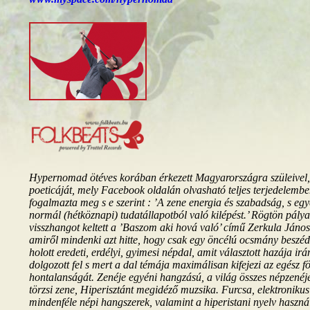
Hypernomad ötéves korában érkezett Magyarországra szüleivel,
poeticáját, mely Facebook oldalán olvasható teljes terjedelemb
fogalmazta meg s e szerint : ’A zene energia és szabadság, s egye
normál (hétköznapi) tudatállapotból való kilépést.’ Rögtön pálya
visszhangot keltett a ’Baszom aki hová való’ című Zerkula János
amiről mindenki azt hitte, hogy csak egy öncélú ocsmány besz
holott eredeti, erdélyi, gyimesi népdal, amit választott hazája irán
dolgozott fel s mert a dal témája maximálisan kifejezi az egész f
hontalanságát. Zenéje egyéni hangzású, a világ összes népzenéjé
törzsi zene, Hiperisztánt megidéző muzsika. Furcsa, elektronikus
mindenféle népi hangszerek, valamint a hiperistani nyelv használ