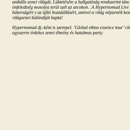
unikális zenei világát. Lüktetésére a hallgatóság rendszerint tán
önfeledtség mosolya terül szét az arcokon. .A Hypernomad Live 
bátorságért s az újító hozzáállásért, amivel a világ népzenéit kez
világzenei különdíját kapta!
Hypernomad dj.-ként is szerepel. ’Global ethno essence tour’ címe
egyszerre érdekes zenei élmény és hatalmas party.