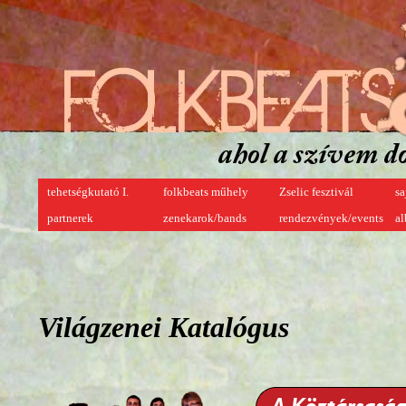
tehetségkutató I.
folkbeats műhely
Zselic fesztivál
sa
partnerek
zenekarok/bands
rendezvények/events
a
Világzenei Katalógus