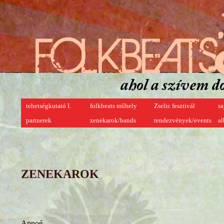
tehetségkutató I.
folkbeats műhely
Zselic fesztivál
sa
partnerek
zenekarok/bands
rendezvények/events
a
ZENEKAROK
Apnoé