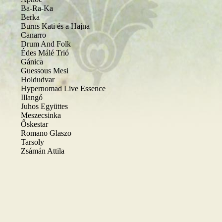
Ba-Ra-Ka
Berka
Burns Kati és a Hajna
Canarro
Drum And Folk
Édes Málé Trió
Gánica
Guessous Mesi
Holdudvar
Hypernomad Live Essence
Illangó
Juhos Együttes
Meszecsinka
Őskestar
Romano Glaszo
Tarsoly
Zsámán Attila