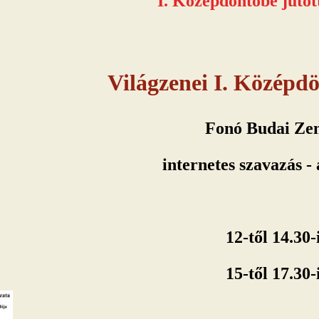
I. Középdöntőbe jutot
Világzenei I. Középdön
Fonó Budai Ze
internetes szavazás - á
12-től 14.30-
15-től 17.30-