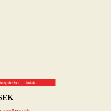
tómegjelenések
linkek
SEK