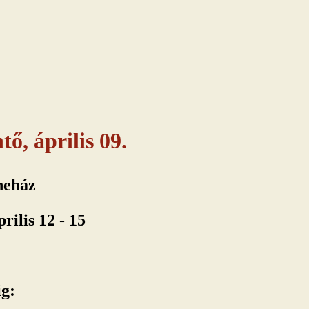
ő, április 09.
neház
rilis 12 - 15
ig: