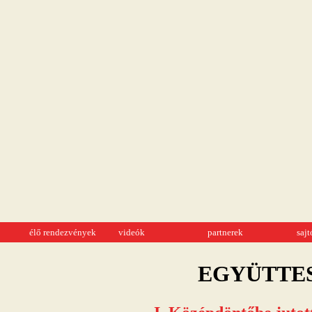
élő rendezvények
videók
partnerek
saj
EGYÜTTE