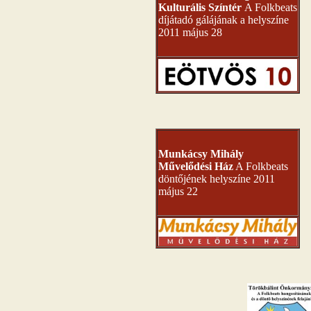
Kulturális Színtér
A Folkbeats
díjátadó gálájának a helyszíne
2011 május 28
Munkácsy Mihály
Művelődési Ház
A Folkbeats
döntőjének helyszíne 2011
május 22