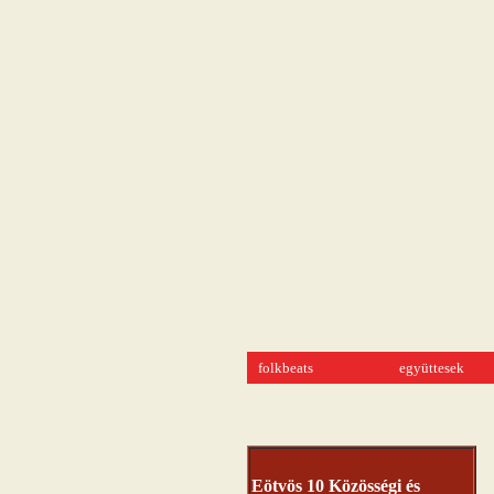
folkbeats
együttesek
Eötvös 10 Közösségi és