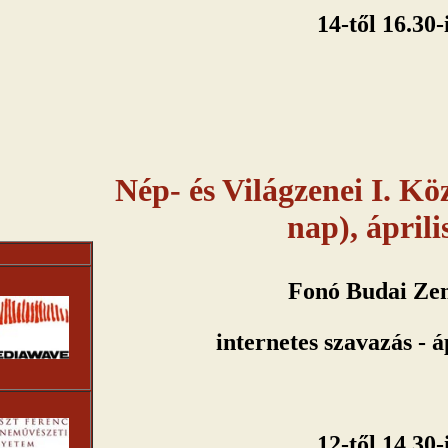
14-től 16.30-
Nép- és Világzenei I. K
nap), áprili
Fonó Budai Ze
internetes szavazás - áp
12-től 14.30-