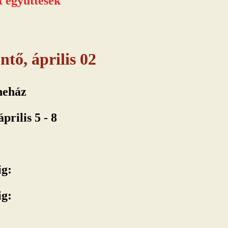
t együttesek
tő, április 02
neház
prilis 5 - 8
ig:
ig: