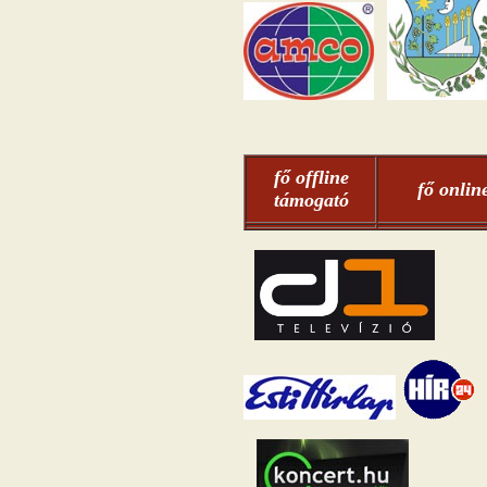
fő offline
fő onlin
támogató