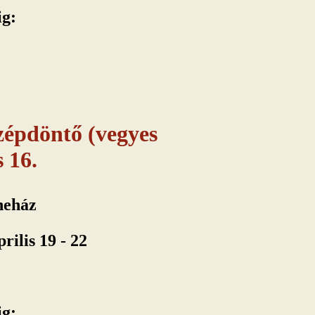
ig:
özépdöntő (vegyes
s 16.
neház
rilis 19 - 22
ig: