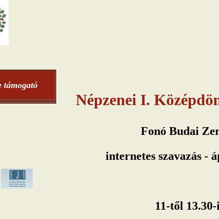
e támogató
Népzenei I. Középdönt
Fonó Budai Ze
internetes szavazás - áp
11-től 13.30-