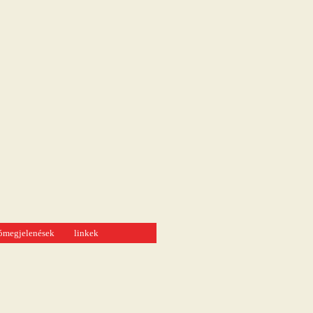
tómegjelenések
linkek