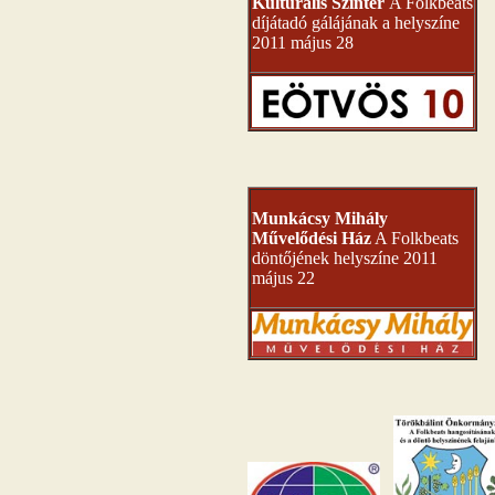
Kulturális Színtér
A Folkbeats
díjátadó gálájának a helyszíne
2011 május 28
Munkácsy Mihály
Művelődési Ház
A Folkbeats
döntőjének helyszíne 2011
május 22