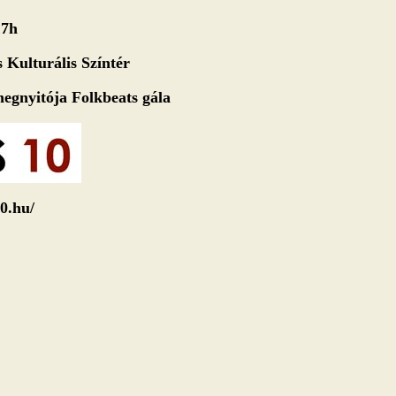
17h
 Kulturális Színtér
megnyitója Folkbeats gála
0.hu/