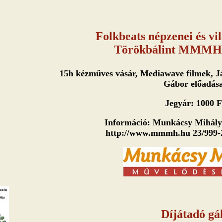
Folkbeats népzenei és vi
Törökbálint MMMH.
15h kézműves vásár, Mediawave filmek, 
Gábor előadás
Jegyár: 1000 F
Információ: Munkácsy Mihály
http://www.mmmh.hu 23/999-2
Díjátadó gá