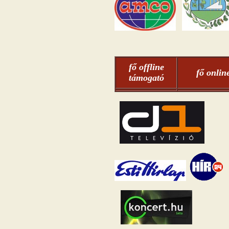
fő offline
fő onlin
támogató