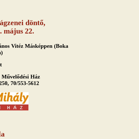
lágzenei döntő,
 május 22.
János Vitéz Másképpen (Boka
a)
t
 Művelődési Ház
50, 70/553-5612
la