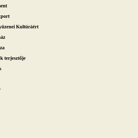
ent
port
üzenei Kultúráért
ház
za
k terjesztője
s
r