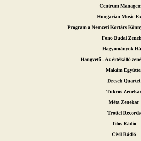
Centrum Managem
Hungarian Music Ex
Program a Nemzeti Kortárs Könny
Fono Budai Zene
Hagyományok Há
Hangvető - Az értékálló zené
Makám Együtte
Dresch Quartet
Tükrös Zeneka
Méta Zenekar
Trottel Records
Tilos Rádió
Civil Rádió