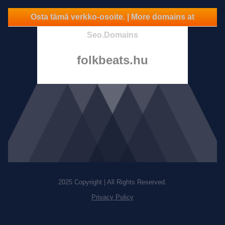
Osta tämä verkko-osoite. | More domains at
Seo.Domains
folkbeats.hu
2025 Copyright | All Rights Reserved.
Privacy Policy