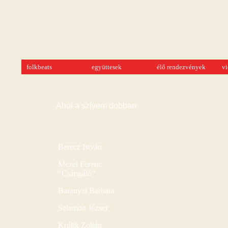
folkbeats
együttesek
élő rendezvények
v
Ahol a szívem dobban
Berecz István
Mezei Ferenc
"Csángáló"
Baranyai Barbara
Salamon József
Krúlik Zoltán