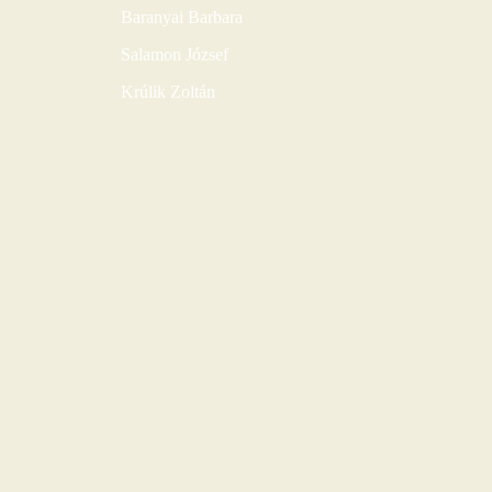
Baranyai Barbara
Salamon József
Krúlik Zoltán
BERECZ ISTVÁN a
műsórvezetőnk
Ahol a sívem
dobban!
ÉLŐ
RENDEZVÉNYEK
SZAVAZÁS
Interjúk
a
JELENTKEZŐKKEL
Vadkanok Nemzeti
Dalárda
Lingara