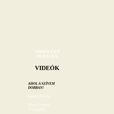
VISSZA A FŐ
OLDALRA
VIDEÓK
AHOL A SZÍVEM
DOBBAN!
Berecz István
Mezei Ferenc
"Csángáló"