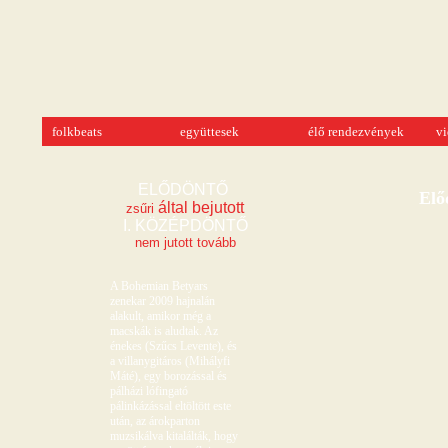
folkbeats
együttesek
élő rendezvények
v
ELŐDÖNTŐ 
Elő
 által bejutott
zsűri
nem jutott tovább
A Bohemian Betyars
zenekar 2009 hajnalán
alakult, amikor még a
macskák is aludtak. Az
énekes (Szűcs Levente), és
a villanygitáros (Mihályfi
Máté), egy borozással és
pálházi lófingató
pálinkázással eltöltött este
után, az árokparton
muzsikálva kitalálták, hogy