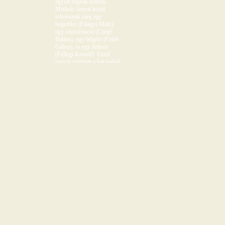
együtt fognak zenélni.
Miskolc fattyai közül
toboroztak még egy
hegedűst (Palágyi Máté),
egy szaxofonost (Czégé
Balázs), egy bőgőst (Fehér
Gábor), és egy dobost
(Fellegi Kristóf). Ezzel
meg is született a hat tagból
álló elmebeteg zenekar. A
hegedűs és a bőgős
népzenei/néptáncos múltját
összekeverték a többi tag
ockos, alternatív vonalával,
beleöntötték egy nagy
kondérba, majd
megfűszerezték a punk, a
ska és a cigány/balkáni
népzene elemeivel. Két
órányi közepes lángon való
főzés után kész is lett a
hamisíthatatlan
gulyásleves, ami
köztudottan kétszer csíp. A
név kiválasztása nehéz
feladat volt, hiszen
tükröznie kellett a zenekar
irányvonalát. Több név is
felmerült (Bukake Party,
Manouch Cuci, Panel