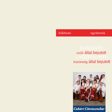
folkbeats
együttesek
 által bejutott
zsűri
 által bejutott
közönség