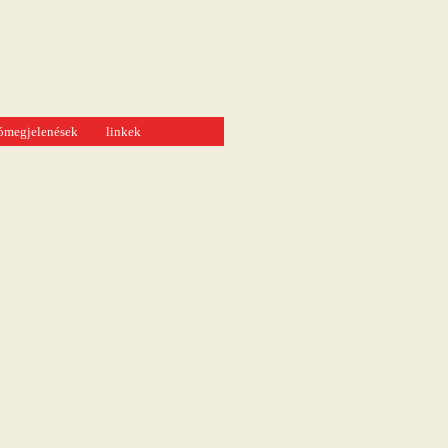
tómegjelenések
linkek