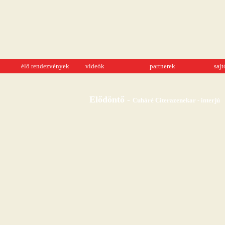
élő rendezvények
videók
partnerek
saj
Elődöntő -
Cuháré Citerazenekar - interjú