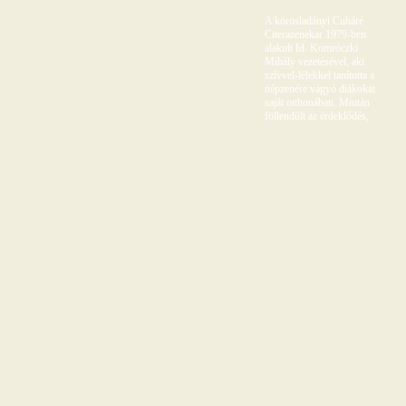
A körösladányi Cuháré
Citerazenekar 1979-ben
alakult Id. Komróczki
Mihály vezetésével, aki
szívvel-lélekkel tanította a
népzenére vágyó diákokat
saját otthonában. Miután
föllendült az érdeklődés,
már iskolai szinten űzték a
tanítást Kiss Béla Tanár Úr
közreműködésével. A
zenekar irányítását
Komróczki Gyula vette át,
aki máig a zenekar
összetartója. A közösség
nemcsak, mint zenekar
működik együtt, hanem
mint egy kis család, ami a
szívből jövő zenélés
legnagyobb titka. A csapat
legfőbb különlegessége,
hogy a hangszerek,
amelyeken a zenekartagok
játszanak, vezetőjük,
Komróczki Gyula népi
hangszerkészítő keze
munkájának köszönhetőek,
aki autodidakta módon
tanulta meg a hangszerek