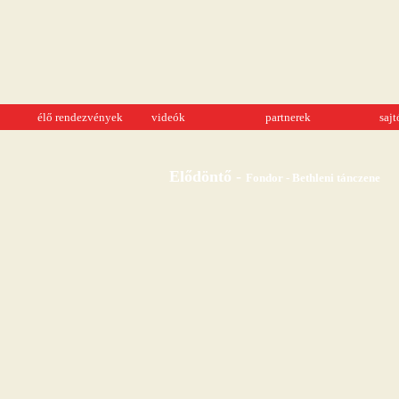
élő rendezvények
videók
partnerek
saj
Elődöntő -
Fondor - Bethleni tánczene