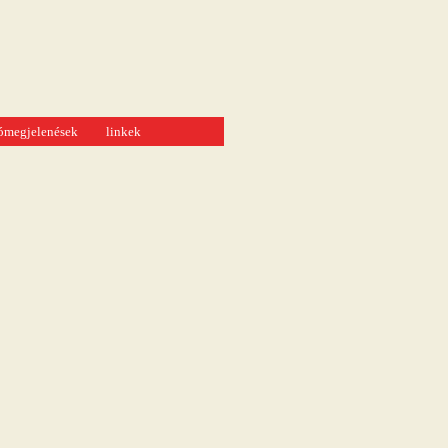
tómegjelenések
linkek