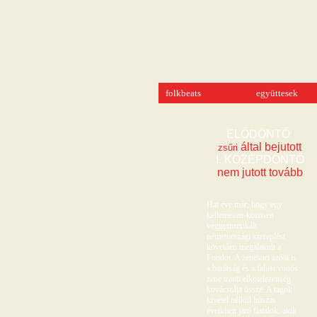
folkbeats
együttesek
ELŐDÖNTŐ 
 által bejutott
zsűri
I. KÖZÉPDÖNTŐ
nem jutott tovább
Hat éve már, hogy egy
kellemesen-közösen
végigmuzsikált
németországi szereplést
követően megalakult a
Fondor. A zenekart azóta is
a barátság és a falusi vonós
zene iránti elkötelezettség
kovácsolja össze. A tagok
kivétel nélkül húszas
éveikben járó fiatalok, akik