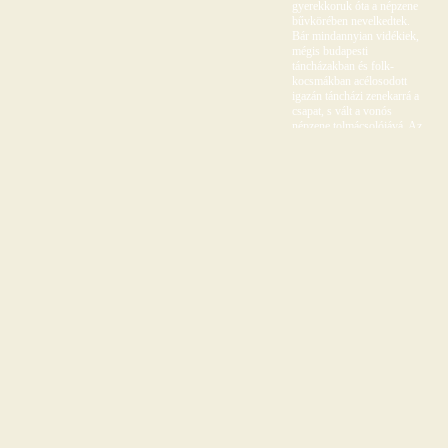
gyerekkoruk óta a népzene
bűvkörében nevelkedtek.
Bár mindannyian vidékiek,
mégis budapesti
táncházakban és folk-
kocsmákban acélosodott
igazán táncházi zenekarrá a
csapat, s vált a vonós
népzene tolmácsolójává. Az
első komolyabb elismerést
2006-ban kapta a zenekar:
elnyerte a Hagyományok
Háza által kiírt 50 órás
stúdiópályázatot. Így
jelenhetett meg 2006-ban, a
Fonó Records
gondozásában, a Nótás
Szilágy című lemez, amely
specifikusan egy
tájegységre, a Szilágyságra
koncentrál. 2009-ben a
zenekar az Oktatási és
Kulturális Minisztérium
által kiírt pályázat keretein
belül megkapta a
"Népművészet Ifjú
Mestere" címet. A Fondor
hosszú távú célja, hogy az
eltűnőben lévő falusi
zenekarok repertoárját,