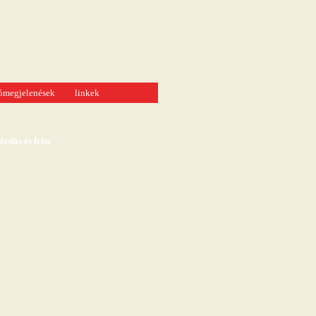
tómegjelenések
linkek
dás és friss