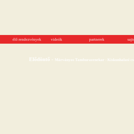
élő rendezvények
videók
partnerek
saj
Elődöntő -
Márványos Tamburazenekar - Kiskunhalasi csár