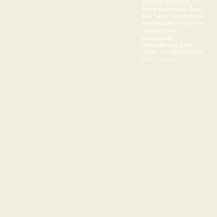
mentéről, Baranyából és a
Közép-Dunántúlról. Tagok:
Kiss Tamás - prímtambura,
zenekarvezető Barvich Iván
- tamburabrácsa,
tamburacselló,
tamburakarnagy Zabán
László - basszprímtambura
Koller Dániel -
basszprímtambura Kalász
Tamás - tamburabőgő
Egervári Mátyás -
tamburabrácsa, dudák