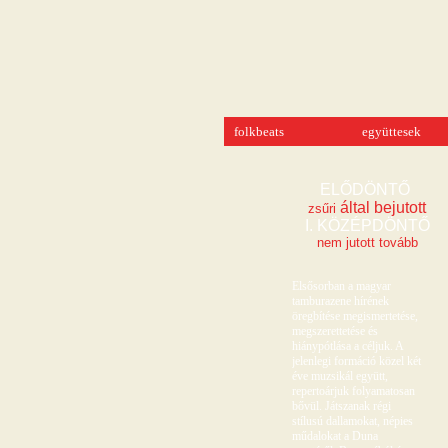
folkbeats
együttesek
ELŐDÖNTŐ 
 által bejutott
zsűri
I. KÖZÉPDÖNTŐ
nem jutott tovább
Elsősorban a magyar
tamburazene hírének
öregbítése megismertetése,
megszerettetése és
hiánypótlása a céljuk. A
jelenlegi formáció közel két
éve muzsikál együtt,
repertoárjuk folyamatosan
bővül. Játszanak régi
stílusú dallamokat, népies
műdalokat a Duna