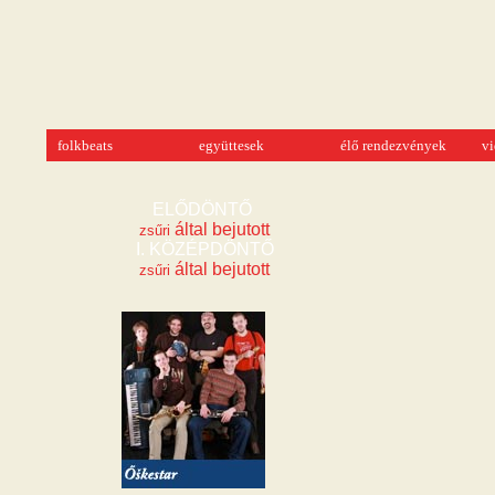
folkbeats
együttesek
élő rendezvények
v
ELŐDÖNTŐ 
 által bejutott
zsűri
 által bejutott
zsűri