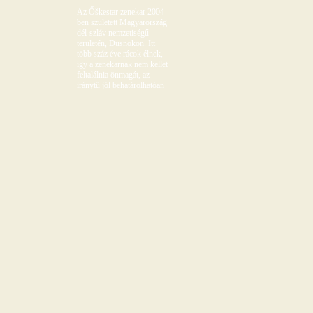
Az Őškestar zenekar 2004-
ben született Magyarország
dél-szláv nemzetiségű
területén, Dusnokon. Itt
több száz éve rácok élnek,
így a zenekarnak nem kellet
feltalálnia önmagát, az
iránytű jól behatárolhatóan
a Balkán felé mutatott.
Teljes egészében a balkáni
szláv népek zenéjéből
táplálkozik a társulat, ezt
ötvözve az otthonról hozott
eredeti forrásokkal, ami
kicsit balkán, kicsit jazz,
kicsit funk, kicsit drum'n
bass, kicsit elektronikus,
kicsit mindenféle, de a
MIÉNK. A születés utáni
első évben csak dusnoki
fiatalok alkották a zenekart.
Ez idővel változott, így a
mai felállás mondható az
igazinak és erősnek.
Beutazták a Balkánt a
Duna-deltától a mai
Magyarország déli
határáig, majdnem minden
délszláv nemzetiséget