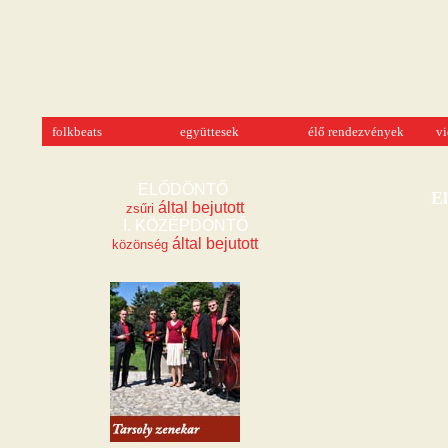
folkbeats
együttesek
élő rendezvények
v
ELŐDÖNTŐ 
El
 által bejutott
zsűri
 által bejutott
közönség