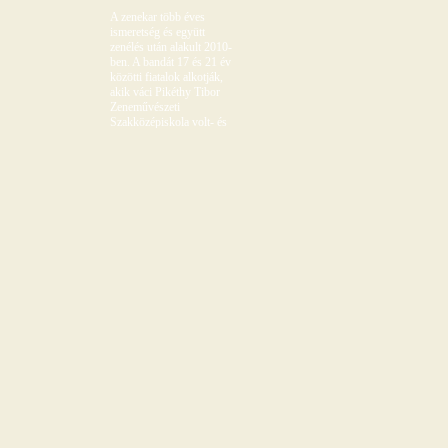
A zenekar több éves
ismeretség és együtt
zenélés után alakult 2010-
ben. A bandát 17 és 21 év
közötti fiatalok alkotják,
akik váci Pikéthy Tibor
Zeneművészeti
Szakközépiskola volt- és
jelenlegi hallgatói. 2010
májusában különdíjat
kaptak a Földváry Miklós
népzene versenyen, majd
2010 októberében Nívó-
díjat a bonyhádi Országos
Népzene Versenyen.
Rendszeresen tartanak
táncházakat Vácon és
tánccsoport kísérettel is
foglalkoznak. Fontosnak
tartják hagyományaink
megőrzését, ápolását és
kultúránk kincseinek
átmentését a következő
nemzedék számára.
Repertoárjukban szerepel
kis-magyarországi és
erdélyi népzene egyaránt. A
zenekar tagjai: Benkő Dóra
Rózsa - ének Bencze