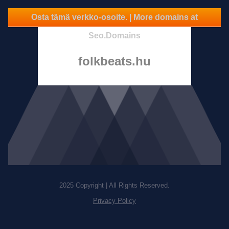
Osta tämä verkko-osoite. | More domains at
Seo.Domains
folkbeats.hu
2025 Copyright | All Rights Reserved.
Privacy Policy