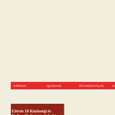
folkbeats
együttesek
élő rendezvények
v
Eötvös 10 Közösségi és