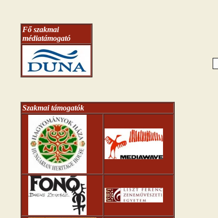
Fő szakmai
médiatámogató
Szakmai támogatók