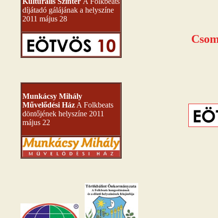
Kulturális Színtér
A Folkbeats
díjátadó gálájának a helyszíne
2011 május 28
Csomó
Munkácsy Mihály
Művelődési Ház
A Folkbeats
döntőjének helyszíne 2011
május 22