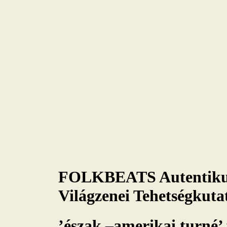
FOLKBEATS Autentikus
Világzenei Tehetségkuta
’észak –amerikai turné’ 