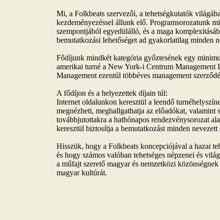
Mi, a Folkbeats szervezői, a tehetségkutatók világáb
kezdeményezéssel állunk elő. Programsorozatunk mi
szempontjából egyedülálló, és a maga komplexitás
bemutatkozási lehetőséget ad gyakorlatilag minden 
Fődíjunk mindkét kategória győztesének egy minimum
amerikai turné a New York-i Centrum Management L
Management ezentúl többéves management szerződés
A fődíjon és a helyezettek díjain túl:
Internet oldalunkon keresztül a leendő turnéhelyszí
megnézheti, meghallgathatja az előadókat, valamint 
továbbjutottakra a hathónapos rendezvénysorozat ala
keresztül biztosítja a bemutatkozást minden nevezett
Hisszük, hogy a Folkbeats koncepciójával a hazai te
és hogy számos valóban tehetséges népzenei és vilá
a műfajt szerető magyar és nemzetközi közönségnek n
magyar kultúrát.