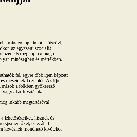
mi a mindennapjainkat is átszövi,
kon az egyszerű szociális
a népzene is megkapja a maga
s olyan minőségben és mértékben,
thatók fel, egyre több igen képzett
res meseterek keze alól. Az ifjú
g mások a folkban gyökerező
, vagy akár hivatásukat.
s még inkább megtartásával
a lehetőségeiket, hisznek és
gismeri őket, és ezáltal
n kevésnek mondható kivételtől