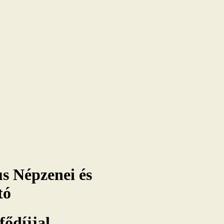
 Népzenei és
tó
fődíjjal