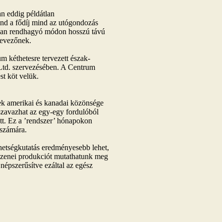
an eddig példátlan
nd a fődíj mind az utógondozás
ában rendhagyó módon hosszú távú
nevezőnek.
 kéthetesre tervezett észak-
td. szervezésében. A Centrum
t köt velük.
nek amerikai és kanadai közönsége
szavazhat az egy-egy fordulóból
tt. Ez a ’rendszer’ hónapokon
 számára.
hetségkutatás eredményesebb lehet,
gzenei produkciót mutathatunk meg
épszerűsítve ezáltal az egész