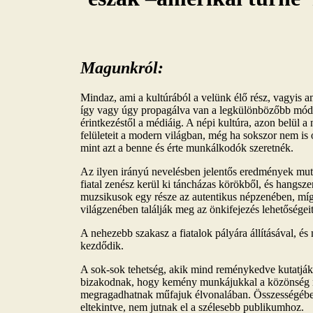
Magunkról:
Mindaz, ami a kultúrából a velünk élő rész, vagyis a
így vagy úgy propagálva van a legkülönbözőbb módo
érintkezéstől a médiáig. A népi kultúra, azon belül 
felületeit a modern világban, még ha sokszor nem i
mint azt a benne és érte munkálkodók szeretnék.
Az ilyen irányú nevelésben jelentős eredmények muta
fiatal zenész kerül ki táncházas körökből, és hangsze
muzsikusok egy része az autentikus népzenében, mí
világzenében találják meg az önkifejezés lehetőségeit
A nehezebb szakasz a fiatalok pályára állításával, é
kezdődik.
A sok-sok tehetség, akik mind reménykedve kutatják 
bizakodnak, hogy kemény munkájukkal a közönség me
megragadhatnak műfajuk élvonalában. Összességébe
eltekintve, nem jutnak el a szélesebb publikumhoz.